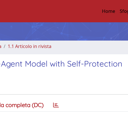
Home
Sfo
a
1.1 Articolo in rivista
l-Agent Model with Self-Protection
a completa (DC)