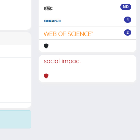
ND
4
2
social impact