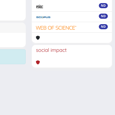
ND
ND
ND
social impact