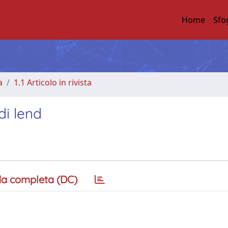
Home
Sfo
a
1.1 Articolo in rivista
di lend
a completa (DC)