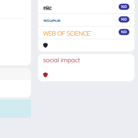
ND
ND
ND
social impact