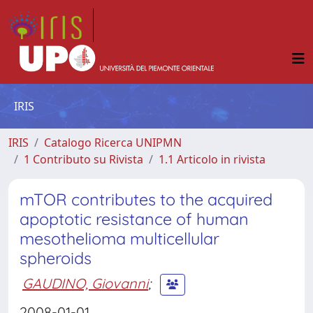
IRIS
IRIS
Catalogo Ricerca UNIPMN
1 Contributo su Rivista
1.1 Articolo in rivista
mTOR contributes to the acquired
apoptotic resistance of human
mesothelioma multicellular
spheroids
GAUDINO, Giovanni
;
2008-01-01