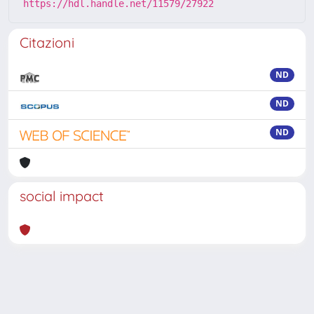
https://hdl.handle.net/11579/27922
Citazioni
ND
ND
ND
social impact