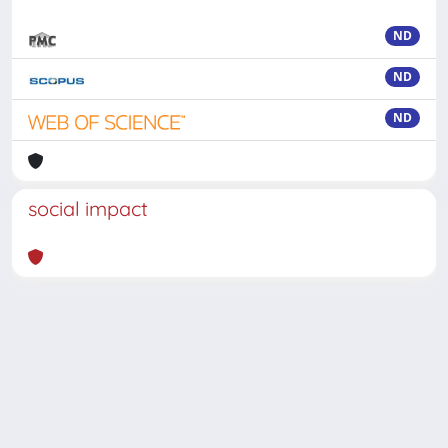
ND
ND
ND
social impact
Powered by
IRIS
-
about IRIS
-
Utilizzo dei cookie
-
Privacy
Copyright © 2026