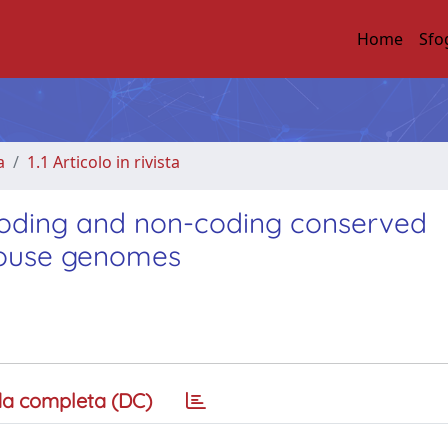
Home
Sfo
a
1.1 Articolo in rivista
coding and non-coding conserved
mouse genomes
a completa (DC)