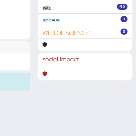
ND
3
3
social impact