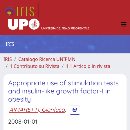
IRIS
IRIS
Catalogo Ricerca UNIPMN
1 Contributo su Rivista
1.1 Articolo in rivista
Appropriate use of stimulation tests
and insulin-like growth factor-I in
obesity
AIMARETTI, Gianluca
;
2008-01-01