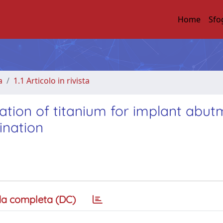
Home
Sfo
a
1.1 Articolo in rivista
ation of titanium for implant abu
ination
a completa (DC)