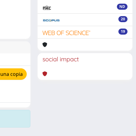
ND
20
19
social impact
 una copia