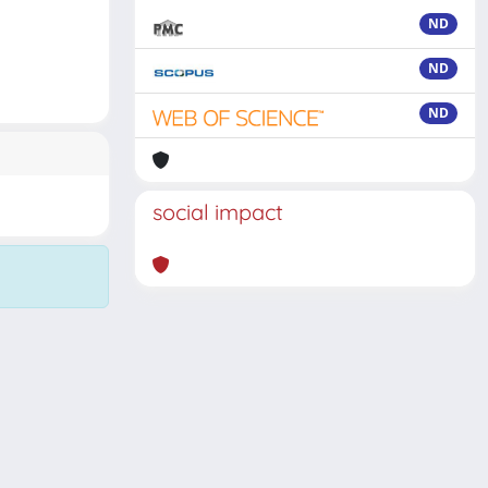
ND
ND
ND
social impact