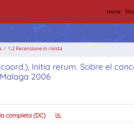
Home
Sfo
a
1.2 Recensione in rivista
coord.), Initia rerum. Sobre el con
, Malaga 2006
a completa (DC)