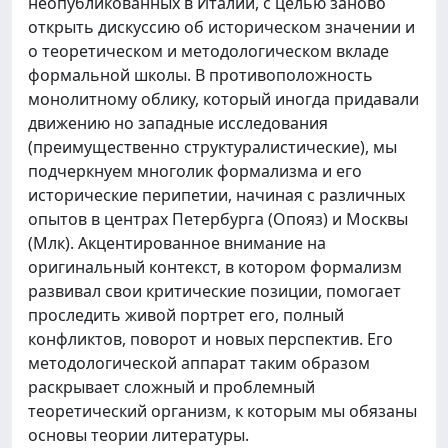
неопубликованных в Италии, с целью заново
открыть дискуссию об историческом значении и
о теоретическом и методологическом вкладе
формальной школы. В противоположность
монолитному облику, который иногда придавали
движению но западные исследования
(преимущественно структуралистические), мы
подчеркнуем многолик формализма и его
исторические перипетии, начиная с различных
опытов в центрах Петербурга (Опояз) и Москвы
(Млк). Акцентированное внимание на
оригинальный контекст, в котором формализм
развивал свои критические позиции, помогает
проследить живой портрет его, полный
конфликтов, поворот и новых перспектив. Его
методологической аппарат таким образом
раскрывает сложный и проблемный
теоретический организм, к которым мы обязаны
основы теории литературы.