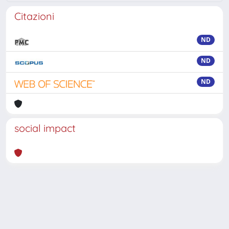
Citazioni
ND
ND
ND
social impact