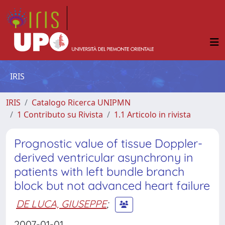
IRIS
IRIS
Catalogo Ricerca UNIPMN
1 Contributo su Rivista
1.1 Articolo in rivista
Prognostic value of tissue Doppler-
derived ventricular asynchrony in
patients with left bundle branch
block but not advanced heart failure
DE LUCA, GIUSEPPE
;
2007-01-01