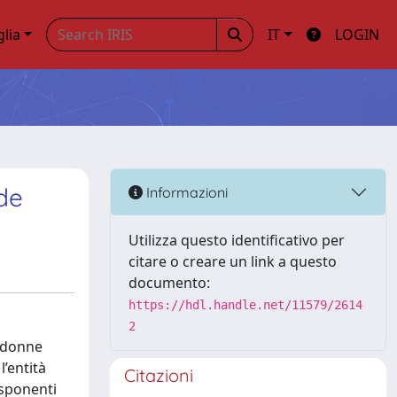
glia
IT
LOGIN
ide
Informazioni
Utilizza questo identificativo per
citare o creare un link a questo
documento:
https://hdl.handle.net/11579/2614
2
0 donne
l’entità
Citazioni
isponenti