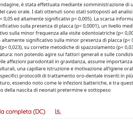
L’indagine, è stata effettuata mediante somministrazione di 
 cavo orale. I dati ottenuti sono stati sottoposti ad analisi 
ificativo sulla presenza di placca (p< 0,0001), un livello med
ativo sulla minor frequenza alla visite odontoiatriche (p< 0,0
do altamente significativo sulla minor presenza di placca (p< 
I (p< 0,023), su corrette metodiche di spazzolamento (p< 0,03
atura: non potendo agire sui fattori generali e sulle condizi
elle affezioni parodontali in gravidanza, assume importanza
urali, una capillare istruzione e motivazione all’igiene oral
 specifici protocolli di trattamento oro-dentale inseriti in più
turo, essendo noto come le infezioni batteriche, e tra quest
o della nascita di neonati pretermine e sottopeso
a completa (DC)