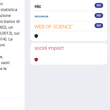
un
ND
statistica
ND
io-basso di
ND
002), un
0,0013), sul
14). La
oni
social impact
e,
 vasti
e le