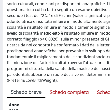
socio-culturali, condizioni predisponenti anagrafiche. 
questionario a cui ha fatto seguito un esame obiettivo del
secondo i test del “ﻼ 2 ” e di Fischer (valori significativi p< 0,05 ed altamente significativi p< 0,005). La scarsa informazione
odontoiatrica è risultata influire in modo altamente sign
scolarità è risultato influire in modo altamente signific
livello di scolarità medio-alto è risultato influire in mo
corretto filaggio (p< 0,0026), sulla minor presenza di G
ricerca da noi condotta ha confermato i dati della letter
predisponenti anagrafiche, per prevenire lo sviluppo d
fondamentale il miglioramento delle condizioni socio-cult
l’eliminazione dei fattori locali attraverso l’attuazione di
programmi di tutela della salute della madre e del nasci
parodontali, abbiano un ruolo decisivo nel determinism
(PreTerm/LowBirthWeight).
Scheda breve
Scheda completa
Sched
Anno