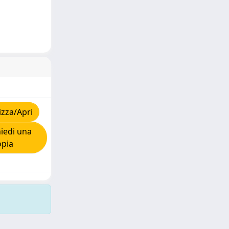
izza/Apri
iedi una
opia