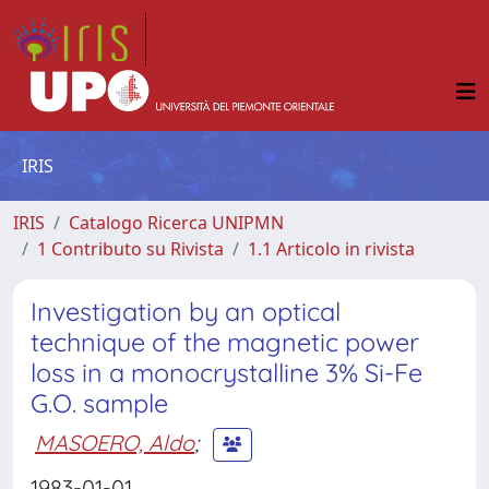
IRIS
IRIS
Catalogo Ricerca UNIPMN
1 Contributo su Rivista
1.1 Articolo in rivista
Investigation by an optical
technique of the magnetic power
loss in a monocrystalline 3% Si-Fe
G.O. sample
MASOERO, Aldo
;
1983-01-01