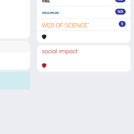
ND
5
social impact