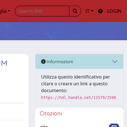
glia
IT
LOGIN
UM
Informazioni
Utilizza questo identificativo per
citare o creare un link a questo
documento:
https://hdl.handle.net/11579/2590
Citazioni
ND