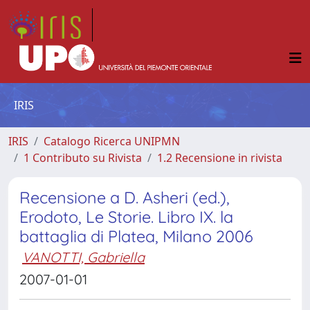
IRIS
IRIS
Catalogo Ricerca UNIPMN
1 Contributo su Rivista
1.2 Recensione in rivista
Recensione a D. Asheri (ed.),
Erodoto, Le Storie. Libro IX. la
battaglia di Platea, Milano 2006
VANOTTI, Gabriella
2007-01-01