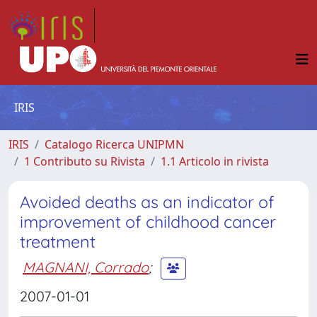
IRIS
IRIS
Catalogo Ricerca UNIPMN
1 Contributo su Rivista
1.1 Articolo in rivista
Avoided deaths as an indicator of
improvement of childhood cancer
treatment
MAGNANI, Corrado
;
2007-01-01