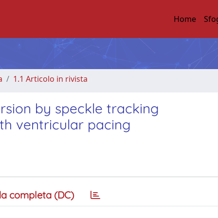
Home
Sfo
a
1.1 Articolo in rivista
orsion by speckle tracking
th ventricular pacing
a completa (DC)