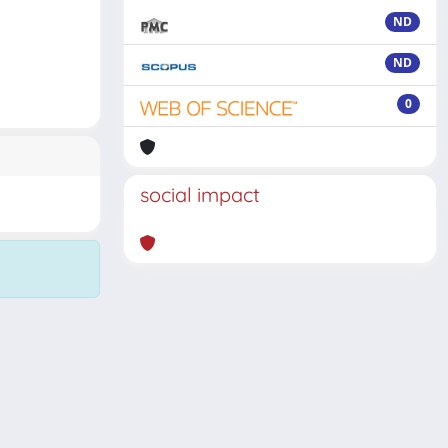
ND
ND
0
social impact