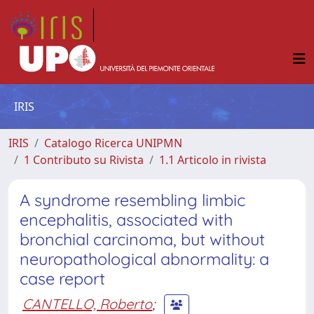
IRIS
IRIS
Catalogo Ricerca UNIPMN
1 Contributo su Rivista
1.1 Articolo in rivista
A syndrome resembling limbic
encephalitis, associated with
bronchial carcinoma, but without
neuropathological abnormality: a
case report
CANTELLO, Roberto
;