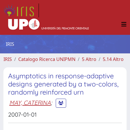
IRIS
IRIS
Catalogo Ricerca UNIPMN
5 Altro
5.14 Altro
Asymptotics in response-adaptive
designs generated by a two-colors,
randomly reinforced urn
MAY, CATERINA
;
2007-01-01