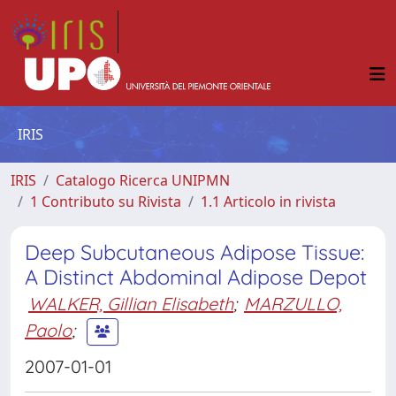
IRIS
IRIS
Catalogo Ricerca UNIPMN
1 Contributo su Rivista
1.1 Articolo in rivista
Deep Subcutaneous Adipose Tissue:
A Distinct Abdominal Adipose Depot
WALKER, Gillian Elisabeth
;
MARZULLO,
Paolo
;
2007-01-01