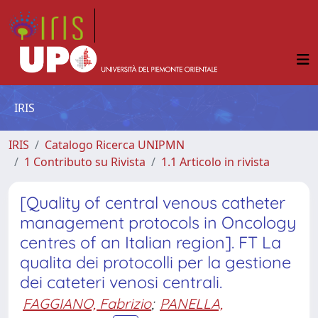
IRIS
IRIS
Catalogo Ricerca UNIPMN
1 Contributo su Rivista
1.1 Articolo in rivista
[Quality of central venous catheter
management protocols in Oncology
centres of an Italian region]. FT La
qualita dei protocolli per la gestione
dei cateteri venosi centrali.
FAGGIANO, Fabrizio
;
PANELLA,