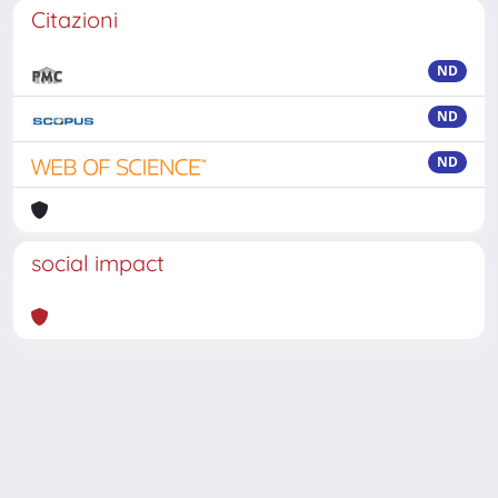
Citazioni
ND
ND
ND
social impact
Powered by
IRIS
-
about IRIS
-