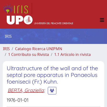
IRIS
IRIS
Catalogo Ricerca UNIPMN
1 Contributo su Rivista
1.1 Articolo in rivista
Ultrastructure of the wall and of the
septal pore apparatus in Panaeolus
foenisecii (Fr.) Kuhn.
BERTA, Graziella
;
1976-01-01