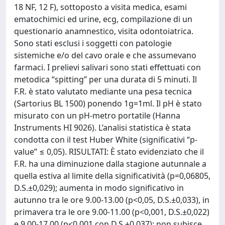
18 NF, 12 F), sottoposto a visita medica, esami
ematochimici ed urine, ecg, compilazione di un
questionario anamnestico, visita odontoiatrica.
Sono stati esclusi i soggetti con patologie
sistemiche e/o del cavo orale e che assumevano
farmaci. I prelievi salivari sono stati effettuati con
metodica “spitting” per una durata di 5 minuti. Il
F.R. è stato valutato mediante una pesa tecnica
(Sartorius BL 1500) ponendo 1g=1ml. Il pH è stato
misurato con un pH-metro portatile (Hanna
Instruments HI 9026). L’analisi statistica è stata
condotta con il test Huber White (significativi “p-
value” ≤ 0,05). RISULTATI: È stato evidenziato che il
F.R. ha una diminuzione dalla stagione autunnale a
quella estiva al limite della significatività (p=0,06805,
D.S.±0,029); aumenta in modo significativo in
autunno tra le ore 9.00-13.00 (p<0,05, D.S.±0,033), in
primavera tra le ore 9.00-11.00 (p<0,001, D.S.±0,022)
e 9.00-17.00 (p<0,001 con D.S.±0,037); non subisce