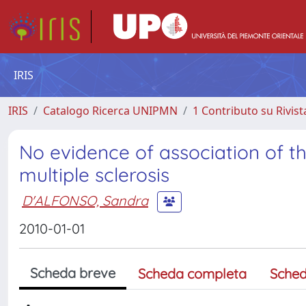
IRIS
IRIS
Catalogo Ricerca UNIPMN
1 Contributo su Rivist
No evidence of association of th
multiple sclerosis
D'ALFONSO, Sandra
2010-01-01
Scheda breve
Scheda completa
Sched