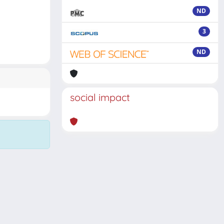
ND
3
ND
social impact