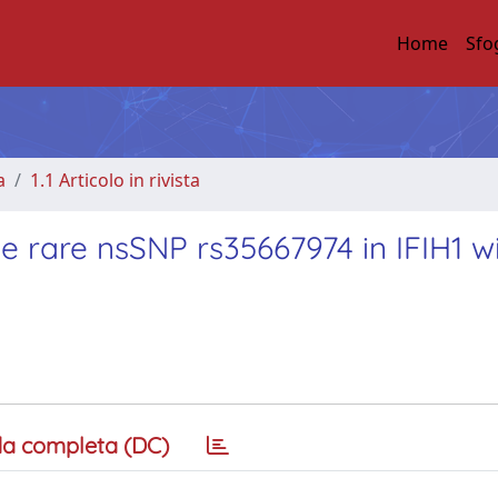
Home
Sfo
a
1.1 Articolo in rivista
e rare nsSNP rs35667974 in IFIH1 w
a completa (DC)