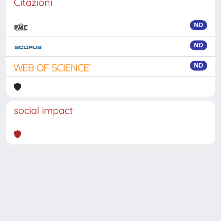
Citazioni
ND
ND
ND
social impact
Powered by
IRIS
-
about IRIS
-