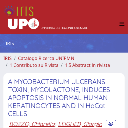
IRIS
IRIS
Catalogo Ricerca UNIPMN
1 Contributo su Rivista
1.5 Abstract in rivista
A MYCOBACTERIUM ULCERANS
TOXIN, MYCOLACTONE, INDUCES
APOPTOSIS IN NORMAL HUMAN
KERATINOCYTES AND IN HaCat
CELLS
BOZZO, Chiarella
;
LEIGHEB, Giorgio