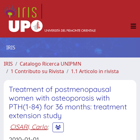
IRIS
IRIS
Catalogo Ricerca UNIPMN
1 Contributo su Rivista
1.1 Articolo in rivista
Treatment of postmenopausal
women with osteoporosis with
PTH(1-84) for 36 months: treatment
extension study
CISARI, Carlo
;
2010-01-01