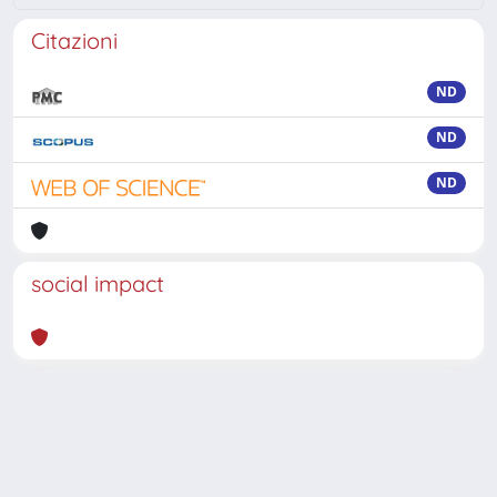
Citazioni
ND
ND
ND
social impact