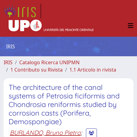
IRIS
IRIS
Catalogo Ricerca UNIPMN
1 Contributo su Rivista
1.1 Articolo in rivista
The architecture of the canal
systems of Petrosia ficiformis and
Chondrosia reniformis studied by
corrosion casts (Porifera,
Demospongiae)
BURLANDO, Bruno Pietro
;