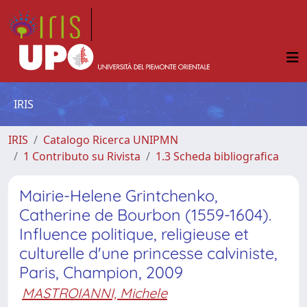
IRIS
IRIS
Catalogo Ricerca UNIPMN
1 Contributo su Rivista
1.3 Scheda bibliografica
Mairie-Helene Grintchenko,
Catherine de Bourbon (1559-1604).
Influence politique, religieuse et
culturelle d'une princesse calviniste,
Paris, Champion, 2009
MASTROIANNI, Michele