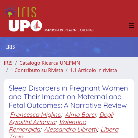
IRIS
IRIS
Catalogo Ricerca UNIPMN
1 Contributo su Rivista
1.1 Articolo in rivista
Sleep Disorders in Pregnant Women
and Their Impact on Maternal and
Fetal Outcomes: A Narrative Review
Francesca Miglino
;
Alma Barci
;
Degli
Agostini Arianna
;
Valentino
Remorgida
;
Alessandro Libretti
;
Libera
Troia