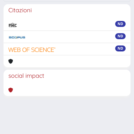
Citazioni
ND
ND
ND
social impact