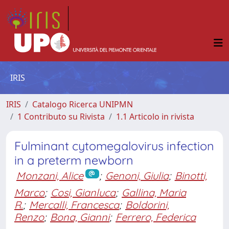
IRIS
IRIS
Catalogo Ricerca UNIPMN
1 Contributo su Rivista
1.1 Articolo in rivista
Fulminant cytomegalovirus infection
in a preterm newborn
Monzani, Alice
;
Genoni, Giulia
;
Binotti,
Marco
;
Cosi, Gianluca
;
Gallina, Maria
R.
;
Mercalli, Francesca
;
Boldorini,
Renzo
;
Bona, Gianni
;
Ferrero, Federica