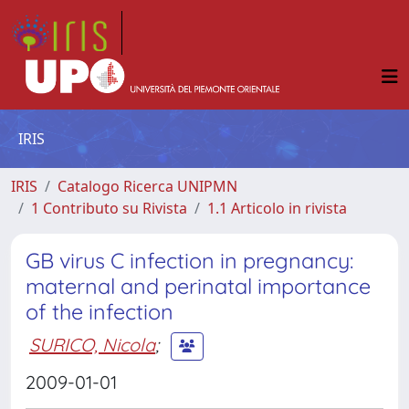
IRIS
IRIS
Catalogo Ricerca UNIPMN
1 Contributo su Rivista
1.1 Articolo in rivista
GB virus C infection in pregnancy:
maternal and perinatal importance
of the infection
SURICO, Nicola
;
2009-01-01