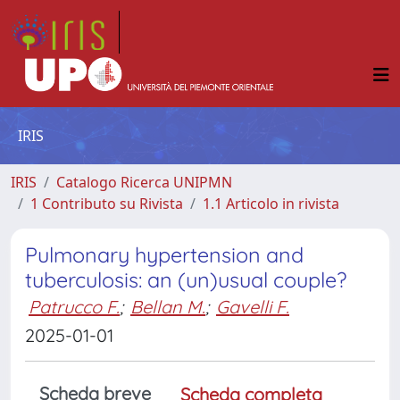
IRIS
IRIS
Catalogo Ricerca UNIPMN
1 Contributo su Rivista
1.1 Articolo in rivista
Pulmonary hypertension and
tuberculosis: an (un)usual couple?
Patrucco F.
;
Bellan M.
;
Gavelli F.
2025-01-01
Scheda breve
Scheda completa