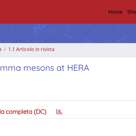
Home
Sfo
a
1.1 Articolo in rivista
 gamma mesons at HERA
a completa (DC)