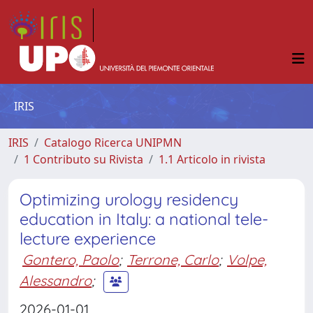
IRIS
IRIS
Catalogo Ricerca UNIPMN
1 Contributo su Rivista
1.1 Articolo in rivista
Optimizing urology residency
education in Italy: a national tele-
lecture experience
Gontero, Paolo
;
Terrone, Carlo
;
Volpe,
Alessandro
;
2026-01-01