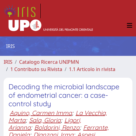
IRIS
IRIS
Catalogo Ricerca UNIPMN
1 Contributo su Rivista
1.1 Articolo in rivista
Decoding the microbial landscape
of endometrial cancer: a case-
control study
Aquino, Carmen Imma
;
La Vecchia,
Marta
;
Sala, Gloria
;
Ligori,
Arianna
;
Boldorini, Renzo
;
Ferrante,
Daniela
;
Dianzani, Irma
;
Aspesi,