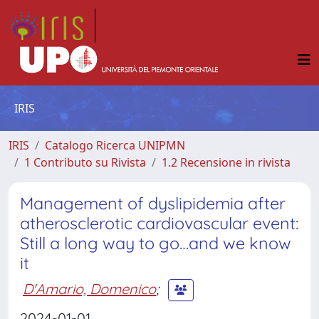
IRIS
IRIS
Catalogo Ricerca UNIPMN
1 Contributo su Rivista
1.2 Recensione in rivista
Management of dyslipidemia after
atherosclerotic cardiovascular event:
Still a long way to go…and we know
it
D'Amario, Domenico
;
2024-01-01