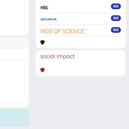
ND
ND
ND
social impact