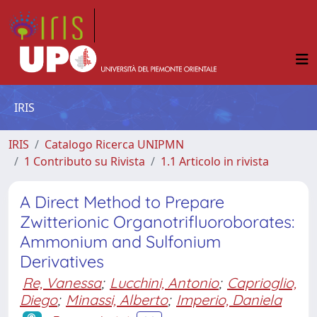
IRIS
IRIS
Catalogo Ricerca UNIPMN
1 Contributo su Rivista
1.1 Articolo in rivista
A Direct Method to Prepare
Zwitterionic Organotrifluoroborates:
Ammonium and Sulfonium
Derivatives
Re, Vanessa
;
Lucchini, Antonio
;
Caprioglio,
Diego
;
Minassi, Alberto
;
Imperio, Daniela