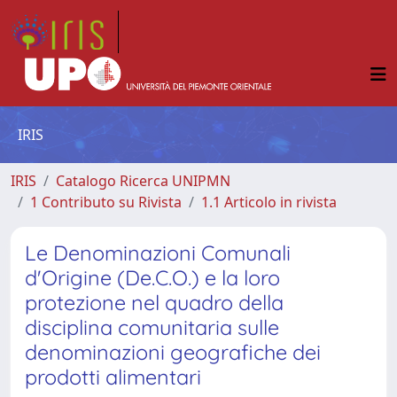
IRIS
IRIS
Catalogo Ricerca UNIPMN
1 Contributo su Rivista
1.1 Articolo in rivista
Le Denominazioni Comunali
d'Origine (De.C.O.) e la loro
protezione nel quadro della
disciplina comunitaria sulle
denominazioni geografiche dei
prodotti alimentari