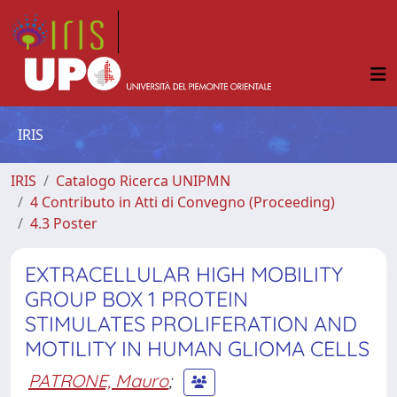
IRIS
IRIS
Catalogo Ricerca UNIPMN
4 Contributo in Atti di Convegno (Proceeding)
4.3 Poster
EXTRACELLULAR HIGH MOBILITY
GROUP BOX 1 PROTEIN
STIMULATES PROLIFERATION AND
MOTILITY IN HUMAN GLIOMA CELLS
PATRONE, Mauro
;