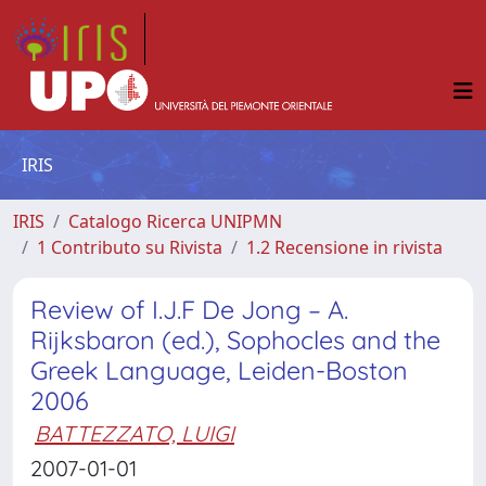
IRIS
IRIS
Catalogo Ricerca UNIPMN
1 Contributo su Rivista
1.2 Recensione in rivista
Review of I.J.F De Jong – A.
Rijksbaron (ed.), Sophocles and the
Greek Language, Leiden-Boston
2006
BATTEZZATO, LUIGI
2007-01-01