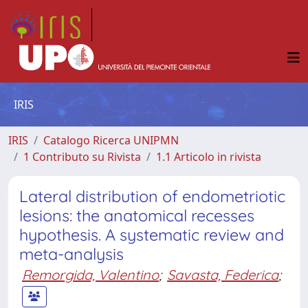
IRIS
IRIS
Catalogo Ricerca UNIPMN
1 Contributo su Rivista
1.1 Articolo in rivista
Lateral distribution of endometriotic
lesions: the anatomical recesses
hypothesis. A systematic review and
meta-analysis
Remorgida, Valentino
;
Savasta, Federica
;