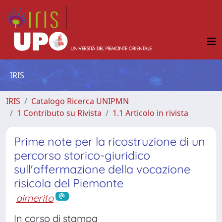
IRIS
IRIS
Catalogo Ricerca UNIPMN
1 Contributo su Rivista
1.1 Articolo in rivista
Prime note per la ricostruzione di un
percorso storico-giuridico
sull'affermazione della vocazione
risicola del Piemonte
aimerito
In corso di stampa