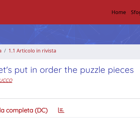
Home
Sfo
a
1.1 Articolo in rivista
t's put in order the puzzle pieces
rucco
a completa (DC)