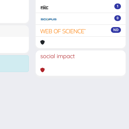
1
0
ND
social impact