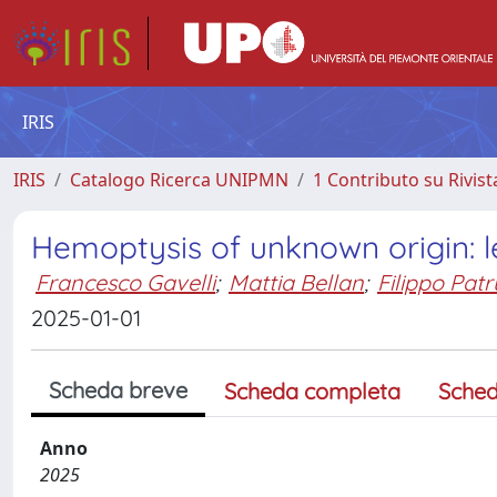
IRIS
IRIS
Catalogo Ricerca UNIPMN
1 Contributo su Rivist
Hemoptysis of unknown origin: le
Francesco Gavelli
;
Mattia Bellan
;
Filippo Pat
2025-01-01
Scheda breve
Scheda completa
Sched
Anno
2025