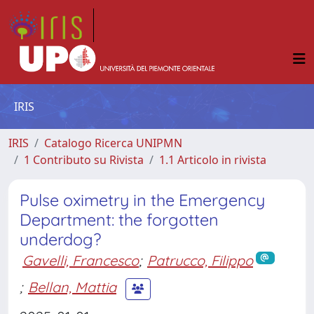
IRIS
IRIS
Catalogo Ricerca UNIPMN
1 Contributo su Rivista
1.1 Articolo in rivista
Pulse oximetry in the Emergency
Department: the forgotten
underdog?
Gavelli, Francesco
;
Patrucco, Filippo
;
Bellan, Mattia