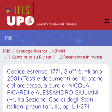
IRIS
IRIS
Catalogo Ricerca UNIPMN
1 Contributo su Rivista
1.2 Recensione in rivista
Codice estense. 1771, Giuffrè, Milano
2001 (Testi e documenti per la storia
del processo, a cura di NICOLA
PICARDI e ALESSANDRO GIULIANI
(+), IIa Sezione: Codici degli Stati
italiani preunitari, II), pp. LII-274