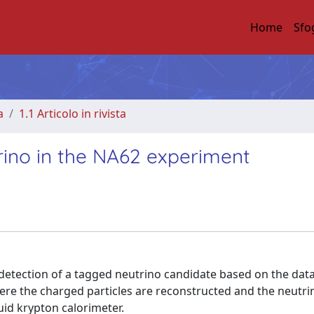
Home
Sfo
a
1.1 Articolo in rivista
trino in the NA62 experiment
detection of a tagged neutrino candidate based on the data
re the charged particles are reconstructed and the neutrin
uid krypton calorimeter.