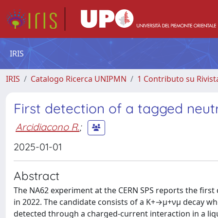
IRIS
IRIS
Catalogo Ricerca UNIPMN
1 Contributo su Rivist
First detection of a tagged neu
Arcidiacono R.
;
2025-01-01
Abstract
The NA62 experiment at the CERN SPS reports the first 
in 2022. The candidate consists of a K+→μ+νμ decay whe
detected through a charged-current interaction in a liq