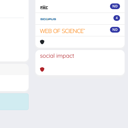
ND
4
ND
social impact