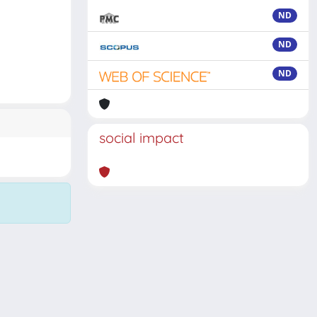
ND
ND
ND
social impact