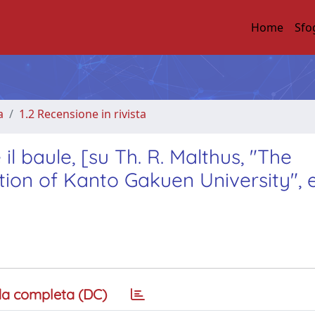
Home
Sfo
a
1.2 Recensione in rivista
 il baule, [su Th. R. Malthus, "The
tion of Kanto Gakuen University", 
a completa (DC)